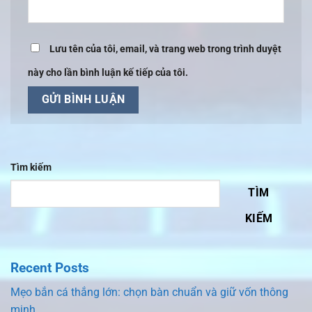
Lưu tên của tôi, email, và trang web trong trình duyệt
này cho lần bình luận kế tiếp của tôi.
Tìm kiếm
TÌM
KIẾM
Recent Posts
Mẹo bắn cá thắng lớn: chọn bàn chuẩn và giữ vốn thông
minh