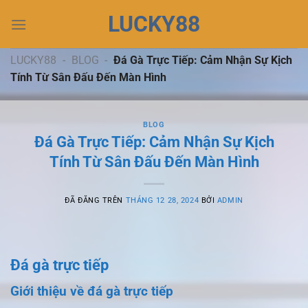
Chuyển
LUCKY88
đến
nội
dung
LUCKY88
-
BLOG
-
Đá Gà Trực Tiếp: Cảm Nhận Sự Kịch
Tính Từ Sân Đấu Đến Màn Hình
BLOG
Đá Gà Trực Tiếp: Cảm Nhận Sự Kịch
Tính Từ Sân Đấu Đến Màn Hình
ĐÃ ĐĂNG TRÊN
THÁNG 12 28, 2024
BỞI
ADMIN
Đá gà trực tiếp
Giới thiệu về đá gà trực tiếp