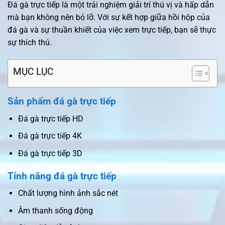
Đá gà trực tiếp là một trải nghiệm giải trí thú vị và hấp dẫn
mà bạn không nên bỏ lỡ. Với sự kết hợp giữa hồi hộp của
đá gà và sự thuần khiết của việc xem trực tiếp, bạn sẽ thực
sự thích thú.
MỤC LỤC
Sản phẩm đá gà trực tiếp
Đá gà trực tiếp HD
Đá gà trực tiếp 4K
Đá gà trực tiếp 3D
Tính năng đá gà trực tiếp
Chất lượng hình ảnh sắc nét
Âm thanh sống động